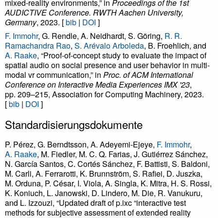
mixed-reality environments,” in
Proceedings of the 1st
AUDICTIVE Conference. RWTH Aachen University,
Germany
, 2023. [
bib
|
DOI
]
F. Immohr
, G. Rendle, A. Neidhardt, S. Göring,
R. R.
Ramachandra Rao
,
S. Arévalo Arboleda
, B. Froehlich, and
A. Raake
, “Proof-of-concept study to evaluate the impact of
spatial audio on social presence and user behavior in multi-
modal vr communication,” in
Proc. of ACM International
Conference on Interactive Media Experiences IMX '23
,
pp. 209–215, Association for Computing Machinery, 2023.
[
bib
|
DOI
]
Standardisierungsdokumente
P. Pérez, G. Berndtsson, A. Adeyemi-Ejeye,
F. Immohr
,
A. Raake
, M. Fiedler, M. C. Q. Farias, J. Gutiérrez Sánchez,
N. García Santos, C. Cortés Sánchez, F. Battisti, S. Baldoni,
M. Carli, A. Ferrarotti, K. Brunnström, S. Rafiei, D. Juszka,
M. Orduna, P. César, I. Viola, A. Singla, K. Mitra, H. S. Rossi,
K. Koniuch, L. Janowski, D. Lindero, M. Die, R. Vanukuru,
and L. Izzouzi, “Updated draft of p.ixc “interactive test
methods for subjective assessment of extended reality