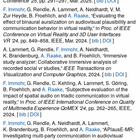
Conference '25
, pp. 291–297, Mar. 2025. [
bib
|
DOI
]
F. Immohr
, G. Rendle, A. Lammert, A. Neidhardt, V. M.
Zur Heyde, B. Froehlich, and
A. Raake
, “Evaluating the
effect of binaural auralization on audiovisual plausibility and
communication behavior in virtual reality,” in
Proc. of IEEE
Conference on Virtual Reality and 3D User Interfaces
VR '24
, pp. 849–858, IEEE, Mar. 2024. [
bib
|
DOI
]
A. Lammert, G. Rendle,
F. Immohr
, A. Neidhardt,
K. Brandenburg,
A. Raake
, and B. Froehlich, “Immersive
study analyzer: Collaborative immersive analysis of
recorded social vr studies,”
IEEE Transactions on
Visualization and Computer Graphics
, 2024. [
bib
|
DOI
]
F. Immohr
, G. Rendle, C. Kehling, A. Lammert, S. Göring,
B. Froehlich, and
A. Raake
, “Subjective evaluation of the
impact of spatial audio on triadic communication in virtual
reality,” in
Proc. of IEEE International Conference on Quality
of Multimedia Experience QoMEX '24
, pp. 262–265, IEEE,
2024. [
bib
|
DOI
]
F. Immohr
, G. Rendle, A. Neidhardt, A. Lammert,
K. Brandenburg, B. Froehlich, and
A. Raake
, “APlausE-MR:
Investigating multi-party communication in audiovisual