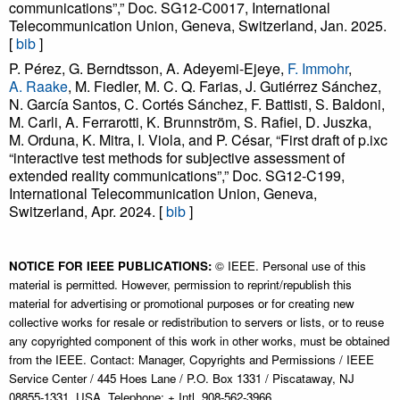
communications”,” Doc. SG12-C0017, International
Telecommunication Union, Geneva, Switzerland, Jan. 2025.
[
bib
]
P. Pérez, G. Berndtsson, A. Adeyemi-Ejeye,
F. Immohr
,
A. Raake
, M. Fiedler, M. C. Q. Farias, J. Gutiérrez Sánchez,
N. García Santos, C. Cortés Sánchez, F. Battisti, S. Baldoni,
M. Carli, A. Ferrarotti, K. Brunnström, S. Rafiei, D. Juszka,
M. Orduna, K. Mitra, I. Viola, and P. César, “First draft of p.ixc
“interactive test methods for subjective assessment of
extended reality communications”,” Doc. SG12-C199,
International Telecommunication Union, Geneva,
Switzerland, Apr. 2024. [
bib
]
NOTICE FOR IEEE PUBLICATIONS:
© IEEE. Personal use of this
material is permitted. However, permission to reprint/republish this
material for advertising or promotional purposes or for creating new
collective works for resale or redistribution to servers or lists, or to reuse
any copyrighted component of this work in other works, must be obtained
from the IEEE. Contact: Manager, Copyrights and Permissions / IEEE
Service Center / 445 Hoes Lane / P.O. Box 1331 / Piscataway, NJ
08855-1331, USA. Telephone: + Intl. 908-562-3966.