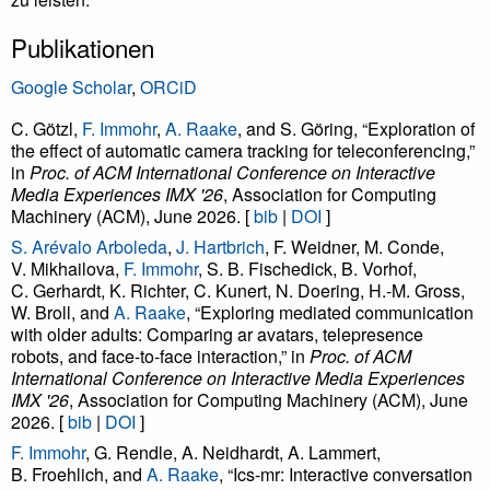
Publikationen
Google Scholar
,
ORCiD
C. Götzl,
F. Immohr
,
A. Raake
, and S. Göring, “Exploration of
the effect of automatic camera tracking for teleconferencing,”
in
Proc. of ACM International Conference on Interactive
Media Experiences IMX '26
, Association for Computing
Machinery (ACM), June 2026. [
bib
|
DOI
]
S. Arévalo Arboleda
,
J. Hartbrich
, F. Weidner, M. Conde,
V. Mikhailova,
F. Immohr
, S. B. Fischedick, B. Vorhof,
C. Gerhardt, K. Richter, C. Kunert, N. Doering, H.-M. Gross,
W. Broll, and
A. Raake
, “Exploring mediated communication
with older adults: Comparing ar avatars, telepresence
robots, and face-to-face interaction,” in
Proc. of ACM
International Conference on Interactive Media Experiences
IMX '26
, Association for Computing Machinery (ACM), June
2026. [
bib
|
DOI
]
F. Immohr
, G. Rendle, A. Neidhardt, A. Lammert,
B. Froehlich, and
A. Raake
, “Ics-mr: Interactive conversation