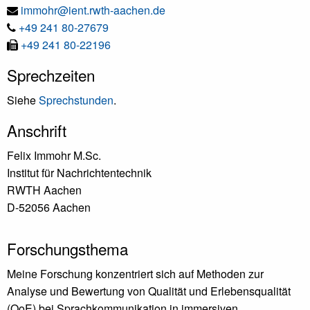
E-
immohr@ient.rwth-aachen.de
Tel
Mail
+49 241 80-27679
Fax
+49 241 80-22196
Sprechzeiten
Siehe
Sprechstunden
.
Anschrift
Felix Immohr M.Sc.
Institut für Nachrichtentechnik
RWTH Aachen
D-52056 Aachen
Forschungsthema
Meine Forschung konzentriert sich auf Methoden zur
Analyse und Bewertung von Qualität und Erlebensqualität
(QoE) bei Sprachkommunikation in immersiven