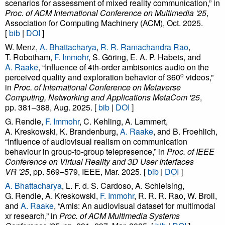
scenarios for assessment of mixed reality communication,” in
Proc. of ACM International Conference on Multimedia '25
,
Association for Computing Machinery (ACM), Oct. 2025.
[
bib
|
DOI
]
W. Menz,
A. Bhattacharya
,
R. R. Ramachandra Rao
,
T. Robotham,
F. Immohr
, S. Göring, E. A. P. Habets, and
A. Raake
, “Influence of 4th-order ambisonics audio on the
o
perceived quality and exploration behavior of 360
videos,”
in
Proc. of International Conference on Metaverse
Computing, Networking and Applications MetaCom '25
,
pp. 381–388, Aug. 2025. [
bib
|
DOI
]
G. Rendle,
F. Immohr
, C. Kehling, A. Lammert,
A. Kreskowski, K. Brandenburg,
A. Raake
, and B. Froehlich,
“Influence of audiovisual realism on communication
behaviour in group-to-group telepresence,” in
Proc. of IEEE
Conference on Virtual Reality and 3D User Interfaces
VR '25
, pp. 569–579, IEEE, Mar. 2025. [
bib
|
DOI
]
A. Bhattacharya
, L. F. d. S. Cardoso, A. Schleising,
G. Rendle, A. Kreskowski,
F. Immohr
, R. R. R. Rao, W. Broll,
and
A. Raake
, “Amis: An audiovisual dataset for multimodal
xr research,” in
Proc. of ACM Multimedia Systems